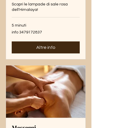
Scopri le lampade di sale rosa
dell'Himalaya!
5 minuti
info
info 3479172837
3479172837
Altre info
Massaggi