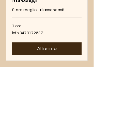
Stare meglio... rilassandosi!
1 ora
info
info 3479172837
3479172837
Altre info