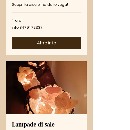
Scopri la disciplina dello yoga!
1 ora
info
info 3479172837
3479172837
Altre info
Lampade di sale