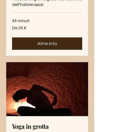
dell'haloterapia!
45 minuti
Da
Da 25 €
25
euro
Altre info
Yoga in grotta